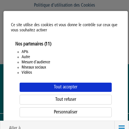
Politique d’utilisation des Cookies
Modifiez votre consentement
Ce site utilise des cookies et vous donne le contrôle sur ceux que
Mentions légales
vous souhaitez activer
Politique Générale de Confidentialité
Nos partenaires
(11)
APIs
Autre
Mesure d'audience
Réseaux sociaux
Vidéos
Tout accepter
Tout refuser
Personnaliser
ENSEIGNEMENT SUPÉRIEUR ORGANISÉ PAR LA
PROVINCE DE HAINAUT
Politique d'utilisation des cookies
Aller à...