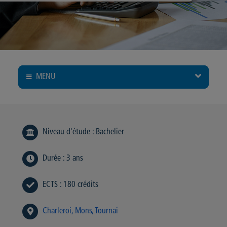
MENU
Niveau d'étude
:
Bachelier
Durée
:
3 ans
ECTS
:
180 crédits
Charleroi
Mons
Tournai