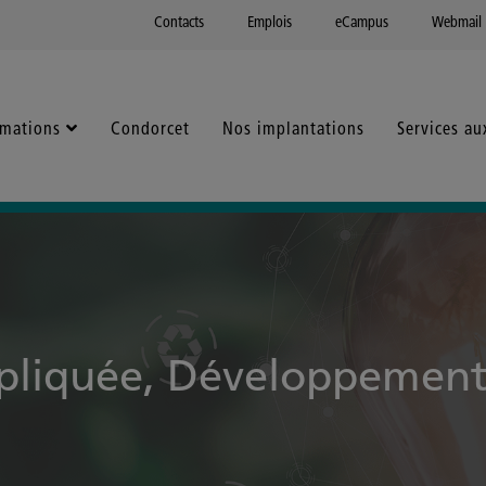
Contacts
Emplois
eCampus
Webmail
rmations
Condorcet
Nos implantations
Services au
pliquée, Développement