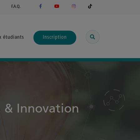
F.A.Q.
x étudiants
Inscription
 & Innovation