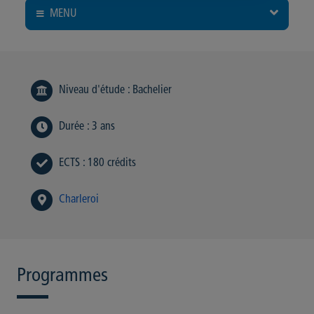
MENU
Niveau d'étude
:
Bachelier
Durée
:
3 ans
ECTS
:
180 crédits
Charleroi
Programmes