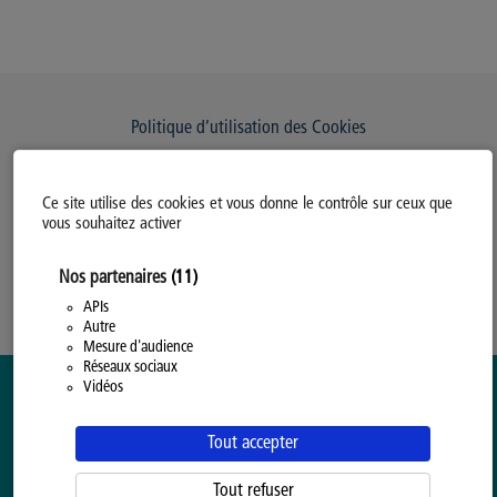
Politique d’utilisation des Cookies
Modifiez votre consentement
Ce site utilise des cookies et vous donne le contrôle sur ceux que
Mentions légales
vous souhaitez activer
Politique Générale de Confidentialité
Nos partenaires
(11)
APIs
Autre
Mesure d'audience
Réseaux sociaux
Vidéos
Tout accepter
Tout refuser