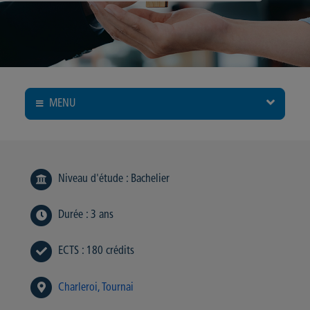
MENU
Niveau d'étude
:
Bachelier
Durée
:
3 ans
ECTS
:
180 crédits
Charleroi
Tournai