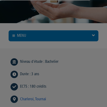
MENU
Niveau d'étude
:
Bachelier
Durée
:
3 ans
ECTS
:
180 crédits
Charleroi
Tournai