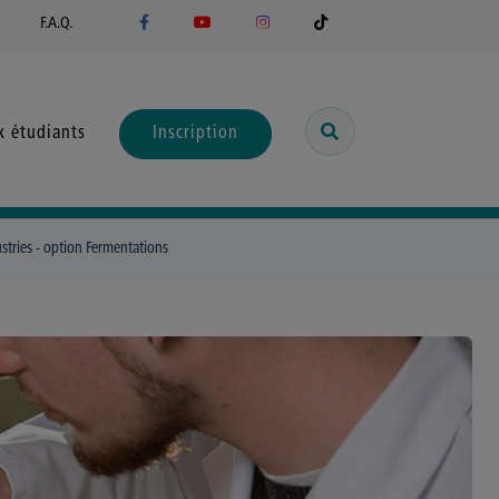
F.A.Q.
x étudiants
Inscription
stries - option Fermentations