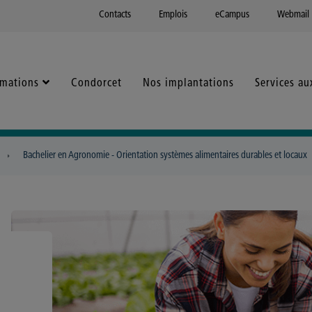
Contacts
Emplois
eCampus
Webmail
rmations
Condorcet
Nos implantations
Services au
Bachelier en Agronomie - Orientation systèmes alimentaires durables et locaux