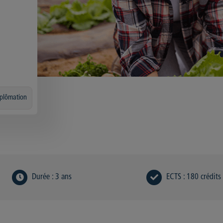
iplômation
Durée
:
3 ans
ECTS
:
180 crédits