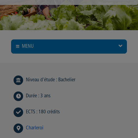
MENU
Niveau d'étude
:
Bachelier
Durée
:
3 ans
ECTS
:
180 crédits
Charleroi