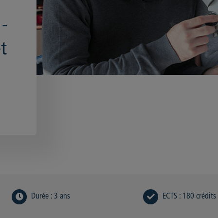
 -
t
Durée
:
3 ans
ECTS
:
180 crédits