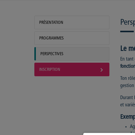
Pers
PRÉSENTATION
PROGRAMMES
Le m
PERSPECTIVES
En tant
fonctio
INSCRIPTION
Ton rôl
gestion 
Durant 
et varié
Exemp
Ag
Ag