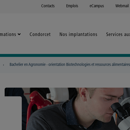
Contacts
Emplois
eCampus
Webmail
rmations
Condorcet
Nos implantations
Services au
Bachelier en Agronomie - orientation Biotechnologies et ressources alimentaires