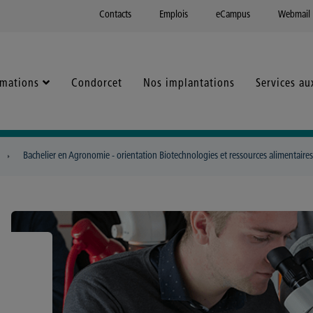
Contacts
Emplois
eCampus
Webmail
rmations
Condorcet
Nos implantations
Services au
Bachelier en Agronomie - orientation Biotechnologies et ressources alimentaires