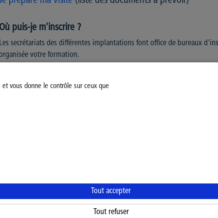
Je prépare ma visite
(liste des documents à prévoir)
Où puis-je m'inscrire ?
Les secrétariats des différentes implantations font office de bureaux d'in
organisée votre formation.
s et vous donne le contrôle sur ceux que
Modifiez votre consentement
Mentions légales
Politiq
Tout accepter
Tout refuser