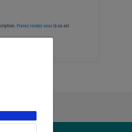
scription.
Prenez rendez-vous
là où est
ue Générale de Confidentialité