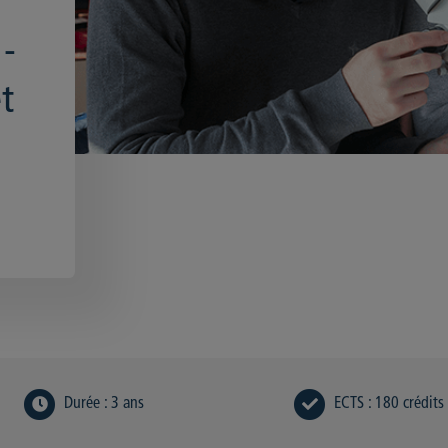
 -
t
Durée
:
3 ans
ECTS
:
180 crédits