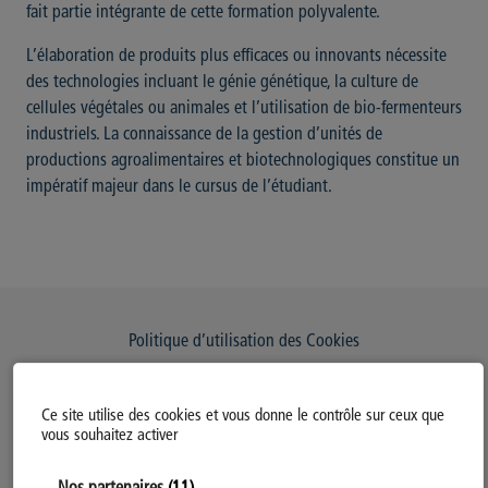
fait partie intégrante de cette formation polyvalente.
L’élaboration de produits plus efficaces ou innovants nécessite
des technologies incluant le génie génétique, la culture de
cellules végétales ou animales et l’utilisation de bio-fermenteurs
industriels. La connaissance de la gestion d’unités de
productions agroalimentaires et biotechnologiques constitue un
impératif majeur dans le cursus de l’étudiant.
Politique d’utilisation des Cookies
Modifiez votre consentement
Ce site utilise des cookies et vous donne le contrôle sur ceux que
Mentions légales
vous souhaitez activer
Politique Générale de Confidentialité