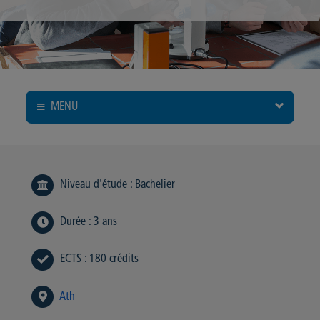
MENU
Niveau d'étude
:
Bachelier
Durée
:
3 ans
ECTS
:
180 crédits
Ath