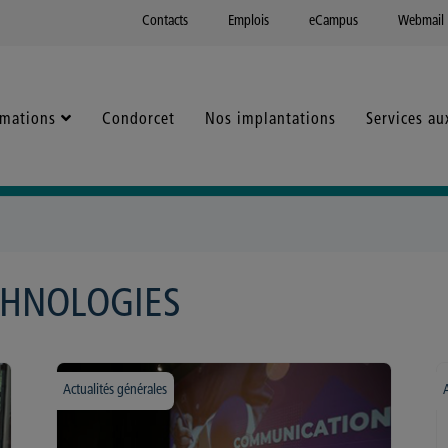
Contacts
Emplois
eCampus
Webmail
rmations
Condorcet
Nos implantations
Services au
CHNOLOGIES
Actualités générales