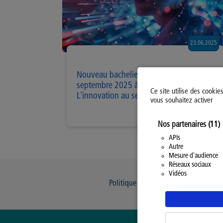
23.06.2025
Nouveau bachelier en Jeu vidéo en
septembre 2025 à Charleroi :
Ce site utilise des cookie
L'innovation au service des défis
vous souhaitez activer
Nos partenaires
(11)
APIs
Autre
Mesure d'audience
Réseaux sociaux
Vidéos
Politique d’utilisation des Cookies