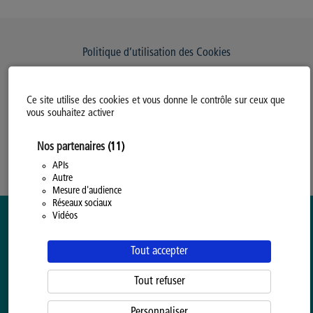
Politique d’utilisation des Cookies
Modifiez votre consentement
Ce site utilise des cookies et vous donne le contrôle sur ceux que
Mentions légales
vous souhaitez activer
Politique Générale de Confidentialité
Nos partenaires
(11)
APIs
Autre
Mesure d'audience
Réseaux sociaux
Vidéos
Tout accepter
Tout refuser
Personnaliser