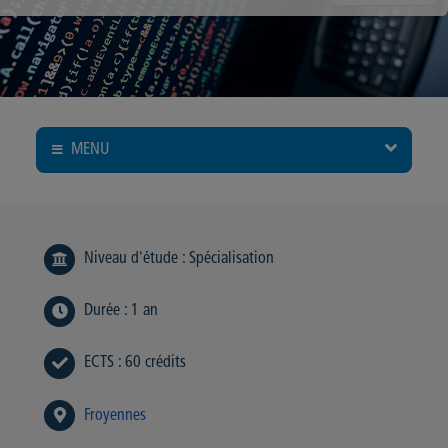
MENU
Niveau d'étude
:
Spécialisation
Durée
:
1 an
ECTS
:
60 crédits
Froyennes