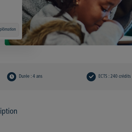
iplômation
Durée
:
4 ans
ECTS
:
240 crédits
ription