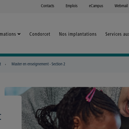
Contacts
Emplois
eCampus
Webmail
rmations
Condorcet
Nos implantations
Services au
t
Master en enseignement - Section 2
t