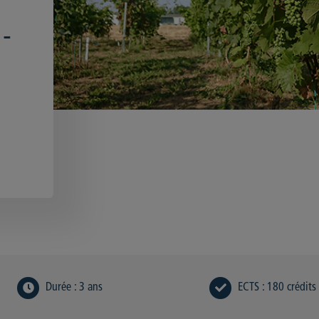
 -
Durée
:
3 ans
ECTS
:
180 crédits