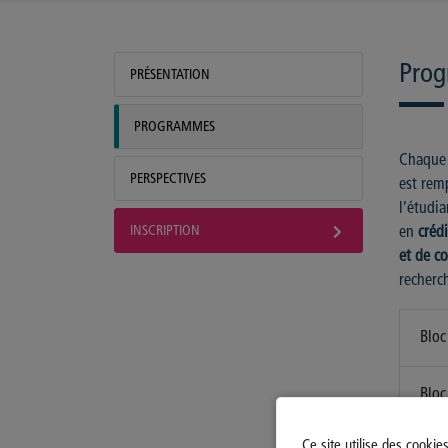
Pro
PRÉSENTATION
PROGRAMMES
Chaque 
PERSPECTIVES
est rem
l’étudi
INSCRIPTION
en
crédi
et de c
recherch
Bloc
Bloc
Ce site utilise des cookie