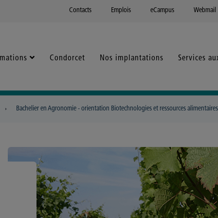
Contacts
Emplois
eCampus
Webmail
rmations
Condorcet
Nos implantations
Services au
Bachelier en Agronomie - orientation Biotechnologies et ressources alimentaires 