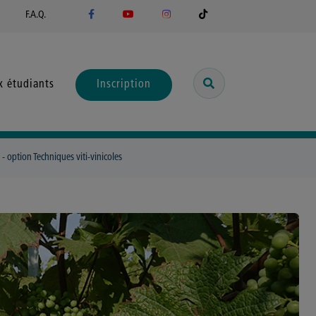
F.A.Q.
x étudiants
Inscription
- option Techniques viti-vinicoles