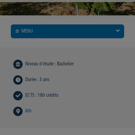
MENU
Niveau d'étude
:
Bachelier
Durée
:
3 ans
ECTS
:
180 crédits
Ath