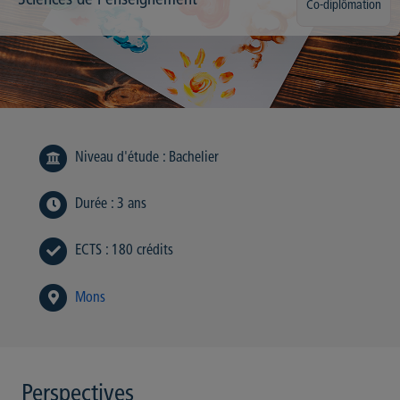
Sciences de l'enseignement
Co-diplômation
Niveau d'étude
:
Bachelier
Durée
:
3 ans
ECTS
:
180 crédits
Mons
Perspectives