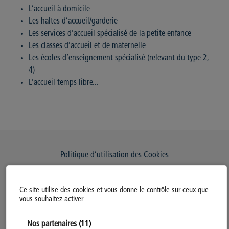
L’accueil à domicile
Les haltes d’accueil/garderie
Les services d’accueil spécialisé de la petite enfance
Les classes d’accueil et de maternelle
Les écoles d’enseignement spécialisé (relevant du type 2,
4)
L’accueil temps libre...
Politique d’utilisation des Cookies
Modifiez votre consentement
Ce site utilise des cookies et vous donne le contrôle sur ceux que
Mentions légales
vous souhaitez activer
Politique Générale de Confidentialité
Nos partenaires
(11)