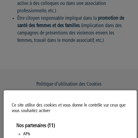
active à des colloques ou dans une association
professionnelle, etc.)
Être citoyen responsable impliqué dans la
promotion de
santé des femmes et des familles
(implication dans des
campagnes de présentions des violences envers les
femmes, travail dans le monde associatif, etc.)
Politique d’utilisation des Cookies
Modifiez votre consentement
Ce site utilise des cookies et vous donne le contrôle sur ceux que
Mentions légales
vous souhaitez activer
Politique Générale de Confidentialité
Nos partenaires
(11)
APIs