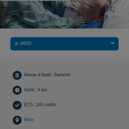
MENU
Niveau d'étude
:
Bachelier
Durée
:
4 ans
ECTS
:
240 crédits
Mons