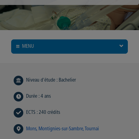
MENU
Niveau d'étude
:
Bachelier
Durée
:
4 ans
ECTS
:
240 crédits
Mons
Montignies-sur-Sambre
Tournai