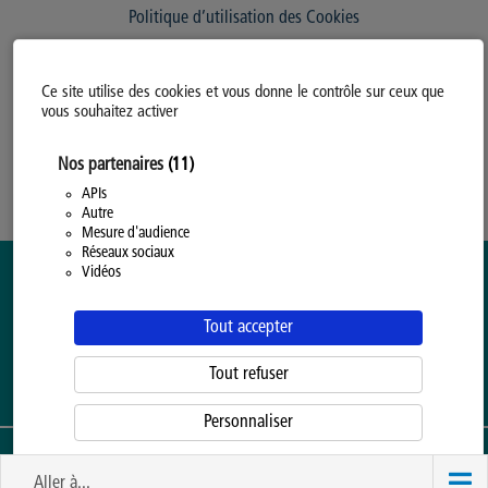
Politique d’utilisation des Cookies
Modifiez votre consentement
Ce site utilise des cookies et vous donne le contrôle sur ceux que
Mentions légales
vous souhaitez activer
Politique Générale de Confidentialité
Nos partenaires
(11)
APIs
Autre
Mesure d'audience
Réseaux sociaux
Vidéos
Tout accepter
Tout refuser
Personnaliser
ENSEIGNEMENT SUPÉRIEUR ORGANISÉ PAR LA
PROVINCE DE HAINAUT
Politique d'utilisation des cookies
Aller à...