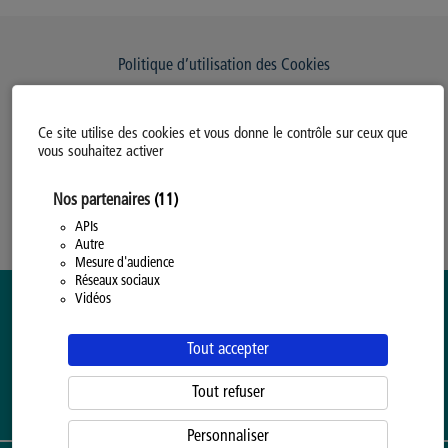
Politique d’utilisation des Cookies
Modifiez votre consentement
Ce site utilise des cookies et vous donne le contrôle sur ceux que
Mentions légales
vous souhaitez activer
Politique Générale de Confidentialité
Nos partenaires
(11)
APIs
Autre
Mesure d'audience
Réseaux sociaux
Vidéos
Tout accepter
Tout refuser
Personnaliser