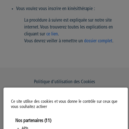
Vous voulez vous inscrire en kinésithérapie :
La procédure à suivre est expliquée sur notre site
internet. Vous trouverez toutes les explications en
cliquant sur
ce lien
.
Vous devrez veiller à remettre un
dossier complet
.
Politique d’utilisation des Cookies
Modifiez votre consentement
Ce site utilise des cookies et vous donne le contrôle sur ceux que
Mentions légales
vous souhaitez activer
Politique Générale de Confidentialité
Nos partenaires
(11)
APIs