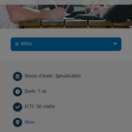
MENU
Niveau d'étude
:
Spécialisation
Durée
:
1 an
ECTS
:
60 crédits
Mons