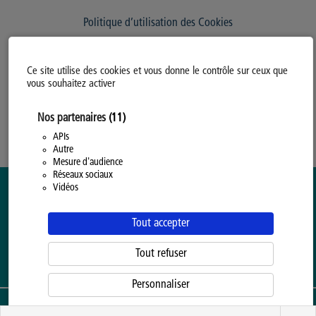
Politique d’utilisation des Cookies
Modifiez votre consentement
Ce site utilise des cookies et vous donne le contrôle sur ceux que
Mentions légales
vous souhaitez activer
Politique Générale de Confidentialité
Nos partenaires
(11)
APIs
Autre
Mesure d'audience
Réseaux sociaux
Vidéos
Tout accepter
Tout refuser
Personnaliser
ENSEIGNEMENT SUPÉRIEUR ORGANISÉ PAR LA
PROVINCE DE HAINAUT
Politique d'utilisation des cookies