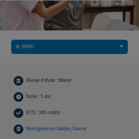
MENU
Niveau d'étude
:
Master
Durée
:
5 ans
ECTS
:
300 crédits
Montignies-sur-Sambre
Tournai