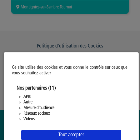
Montignies-sur-Sambre, Tournai
Politique d’utilisation des Cookies
Modifiez votre consentement
Ce site utilise des cookies et vous donne le contrôle sur ceux que
Mentions légales
vous souhaitez activer
Politique Générale de Confidentialité
Nos partenaires
(11)
APIs
Autre
Mesure d'audience
Réseaux sociaux
Vidéos
Tout accepter