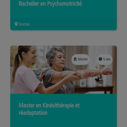
Bachelier en Psychomotricité
Tournai
Master
5 ans
Master en Kinésithérapie et
réadaptation