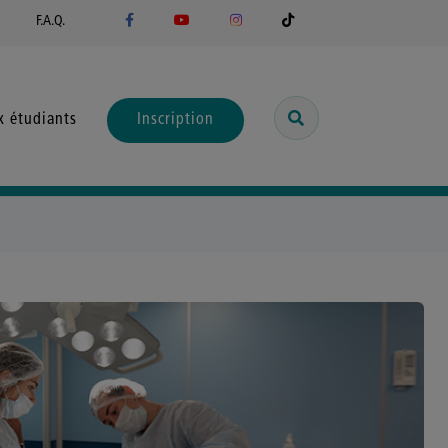
F.A.Q.
x étudiants
Inscription