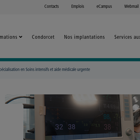
Contacts
Emplois
eCampus
Webmail
rmations
Condorcet
Nos implantations
Services au
pécialisation en Soins intensifs et aide médicale urgente