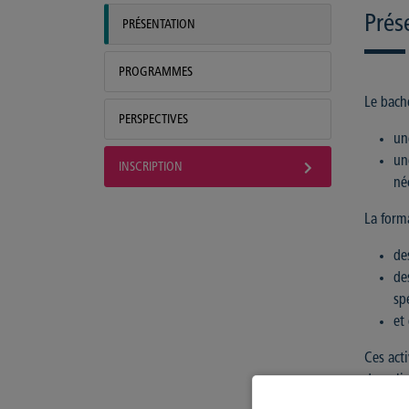
Prés
PRÉSENTATION
PROGRAMMES
Le bache
PERSPECTIVES
un
un
INSCRIPTION
né
La forma
de
de
sp
et
Ces act
de poli