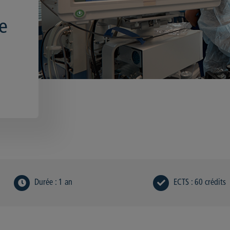
le
Durée
:
1 an
ECTS
:
60 crédits