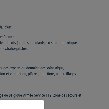
), c’est :
Généraux ;
 patients (adultes et enfants) en situation critique,
en extrahospitalier.
 et des experts du domaine des soins aigus,
on et ventilation, plâtres, ponctions, appareillages
ge de Belgique, Armée, Service 112, Zone de secours et