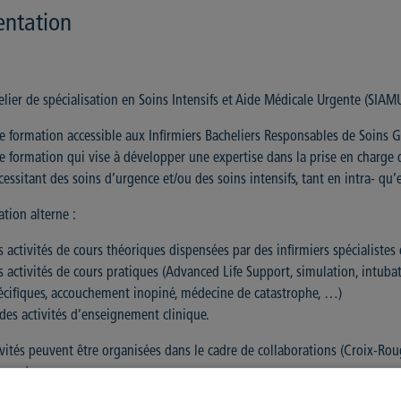
entation
lier de spécialisation en Soins Intensifs et Aide Médicale Urgente (SIAMU
e formation accessible aux Infirmiers Bacheliers Responsables de Soins 
e formation qui vise à développer une expertise dans la prise en charge de
cessitant des soins d’urgence et/ou des soins intensifs, tant en intra- qu’
tion alterne :
s activités de cours théoriques dispensées par des infirmiers spécialistes
s activités de cours pratiques (Advanced Life Support, simulation, intubati
écifiques, accouchement inopiné, médecine de catastrophe, …)
 des activités d’enseignement clinique.
ivités peuvent être organisées dans le cadre de collaborations (Croix-Rou
ce, …).