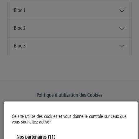
Bloc 1
Bloc 2
Bloc 3
Politique d’utilisation des Cookies
Modifiez votre consentement
Ce site utilise des cookies et vous donne le contrôle sur ceux que
Mentions légales
vous souhaitez activer
Politique Générale de Confidentialité
Nos partenaires
(11)