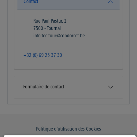
Contact
Rue Paul Pastur, 2
7500 - Tournai
info.tec.tour@condorcet.be
+32 (0) 69 25 37 30
Formulaire de contact
Politique d’utilisation des Cookies