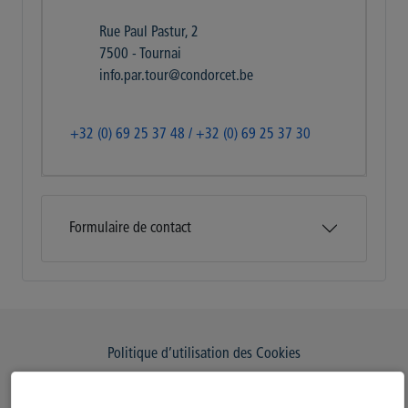
Rue Paul Pastur, 2
7500 - Tournai
info.par.tour@condorcet.be
+32 (0) 69 25 37 48 / +32 (0) 69 25 37 30
Formulaire de contact
Politique d’utilisation des Cookies
Modifiez votre consentement