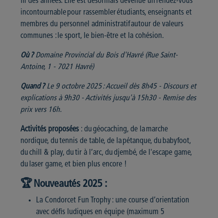
fil des années. Elle est désormais devenue un rendez-vous
incontournable pour rassembler étudiants, enseignants et
membres du personnel administratif autour de valeurs
communes : le sport, le bien-être et la cohésion.
Où ?
Domaine Provincial du Bois d'Havré (Rue Saint-
Antoine, 1 - 7021 Havré)
Quand ?
Le 9 octobre 2025 : Accueil dès 8h45 - Discours et
explications à 9h30 - Activités jusqu'à 15h30 - Remise des
prix vers 16h.
Activités proposées
: du géocaching, de la marche
nordique, du tennis de table, de la pétanque, du babyfoot,
du chill & play, du tir à l’arc, du djembé, de l'escape game,
du laser game, et bien plus encore !
🏆 Nouveautés 2025 :
La Condorcet Fun Trophy : une course d’orientation
avec défis ludiques en équipe (maximum 5