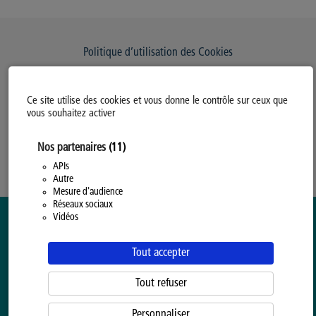
Politique d’utilisation des Cookies
Modifiez votre consentement
Ce site utilise des cookies et vous donne le contrôle sur ceux que
Mentions légales
vous souhaitez activer
Politique Générale de Confidentialité
Nos partenaires
(11)
APIs
Autre
Mesure d'audience
Réseaux sociaux
Vidéos
Tout accepter
Tout refuser
Personnaliser