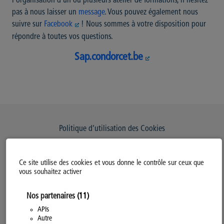
l'organisation d'un ou plusieurs atelier de formations, n'hésitez
pas à nous laisser un
message
. Vous pouvez également nous
suivre sur
Facebook
! Nous sommes à votre disposition pour
répondre à toutes vos questions.
Sap.condorcet.be
Politique d’utilisation des Cookies
Modifiez votre consentement
Ce site utilise des cookies et vous donne le contrôle sur ceux que
Mentions légales
vous souhaitez activer
Politique Générale de Confidentialité
Nos partenaires
(11)
APIs
Autre