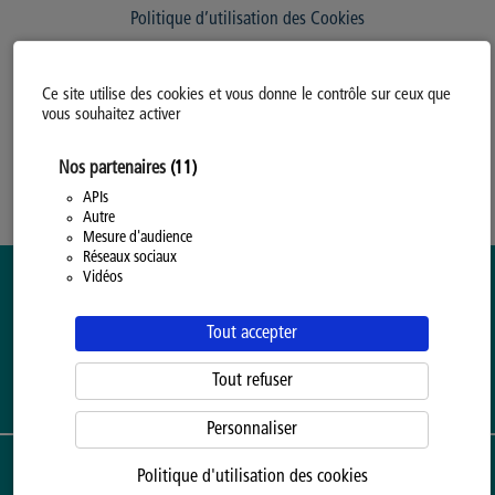
Politique d’utilisation des Cookies
Modifiez votre consentement
Ce site utilise des cookies et vous donne le contrôle sur ceux que
Mentions légales
vous souhaitez activer
Politique Générale de Confidentialité
Nos partenaires
(11)
APIs
Autre
Mesure d'audience
Réseaux sociaux
Vidéos
Tout accepter
Tout refuser
Personnaliser
ENSEIGNEMENT SUPÉRIEUR ORGANISÉ PAR LA
PROVINCE DE HAINAUT
Politique d'utilisation des cookies