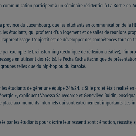
 communication participent à un séminaire résidentiel à La Roche-en-Arde
la province du Luxembourg, que les étudiants en communication de la HEP
, les étudiants, qui profitent d’un logement et de salles de réunions prop
e l’apprentissage. L'objectif est de développer des compétences tout en tr
ar exemple, le brainstorming (technique de réflexion créative), l'improvi
sage en utilisant des récits), le Pecha Kucha (technique de présentation 
ts groupes telles que du hip-hop ou du karaoké.
 les étudiants de gérer une équipe 24h/24. « Si le projet était réalisé en 
 d'énergie », expliquent Vanessa Sauvegarde et Geneviève Buidin, enseigna
se place aux moments informels qui sont extrêmement importants. Les info
sés par les étudiants pour décrire leur ressenti sont : émotion, réussite, s