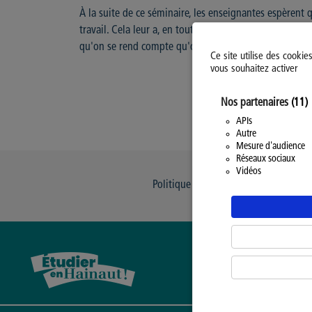
À la suite de ce séminaire, les enseignantes espèrent 
travail. Cela leur a, en tout cas, permis de se confron
qu'on se rend compte qu'on est capable », conclut Gen
Ce site utilise des cookie
vous souhaitez activer
Nos partenaires
(11)
APIs
Autre
Mesure d'audience
Réseaux sociaux
Vidéos
Politique d’utilisation des Cookies