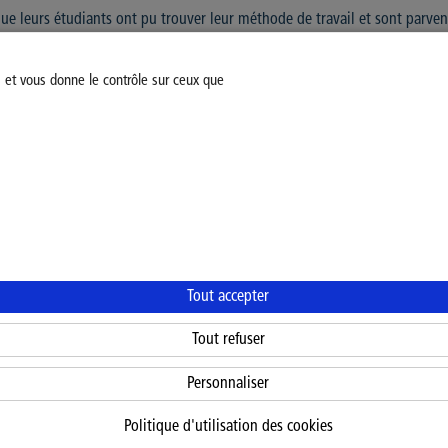
que leurs étudiants ont pu trouver leur méthode de travail et sont parvenu
ter à la réalité du métier, de dépasser leurs blocages et de se surprendre 
eviève Buidin. « Nos objectifs ont été nettement atteints et nous sommes 
s et vous donne le contrôle sur ceux que
Modifiez votre consentement
Mentions légales
Politiq
Tout accepter
Tout refuser
Personnaliser
Politique d'utilisation des cookies